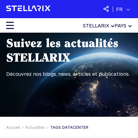
FR
STELLARIX
PAYS
NEW
Colocation
Suivez les actualités
STELLARIX
Cloud
Découvrez nos blogs, news, articles et publications.
Services managés
Sécurité
SaaS
Accueil
Actualités
TAGS DATACENTER
Langues :
Français