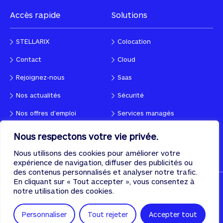
Accès rapide
Solutions
STELLARIX
Colocation
Contact
Cloud
Rejoignez-nous
Saas
Nos actualités
Sécurité
Nos offres d’emploi
Services managés
Nous respectons votre vie privée.
Suivez-nous !
Contactez-nous
Nous utilisons des cookies pour améliorer votre
expérience de navigation, diffuser des publicités ou
des contenus personnalisés et analyser notre trafic.
En cliquant sur « Tout accepter », vous consentez à
Tous droits réservés © 2026, STELLARIX
notre utilisation des cookies.
CGU
Politique de confidentialité
Cookies
Personnaliser
Tout rejeter
Accepter tout
Designed & developed with
♡
by
PULSE