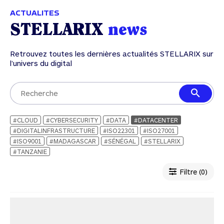
ACTUALITES
STELLARIX
news
Retrouvez toutes les dernières actualités STELLARIX sur
l’univers du digital
#CLOUD
#CYBERSECURITY
#DATA
#DATACENTER
#DIGITALINFRASTRUCTURE
#ISO22301
#ISO27001
#ISO9001
#MADAGASCAR
#SÉNÉGAL
#STELLARIX
#TANZANIE
Filtre (0)